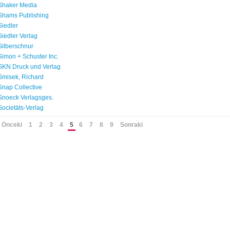
Shaker Media
Shams Publishing
Siedler
Siedler Verlag
Silberschnur
Simon + Schuster Inc.
SKN Druck und Verlag
Smisek, Richard
Snap Collective
Snoeck Verlagsges.
Societäts-Verlag
 Önceki
1
2
3
4
5
6
7
8
9
Sonraki