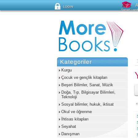
A
LOGIN
Sepeti yeni
Şifreyi mi unuttunuz?
Kategoriler
Kurgu
Çocuk ve gençlik kitapları
Beşeri Bilimler, Sanat, Müzik
Doğa, Tıp, Bilgisayar Bilimleri,
Teknoloji
«
Sosyal bilimler, hukuk, iktisat
Okul ve öğrenme
İhtisas kitapları
Seyahat
Danışman