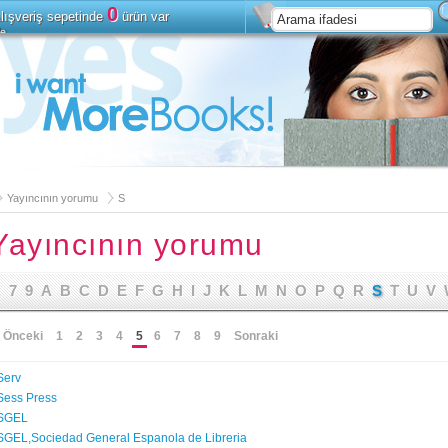
0
lışveriş sepetinde
ürün var
le
Kur
Gelişmiş Arama
Yayıncının yorumu
S
Yayıncının yorumu
7
9
A
B
C
D
E
F
G
H
I
J
K
L
M
N
O
P
Q
R
S
T
U
V
 Önceki
1
2
3
4
5
6
7
8
9
Sonraki
Serv
Sess Press
SGEL
SGEL,Sociedad General Espanola de Libreria