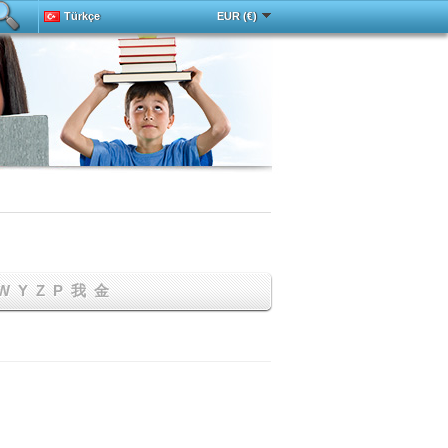
Türkçe
EUR (€)
Deutsch
中文
Español
Français
English
Magyar
Italy
Português
Русский
W
Y
Z
Р
我
金