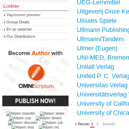
UEG-Lernmittel
Linkler
Uitgeverij Onze K
Yayıncının yorumu
Ulisses Spiele
Group Deals
Ullmann Publishin
En iyi satanlar
Our Distributors
Ullmann/Tandem
Ulmer (Eugen)
UNI-MED, Breme
Unitall Verlag
United P. C. Verla
Universitas Verlag
Universitätsverlag
University of Calif
University of Chic
« Önceki
1
2
Sonraki