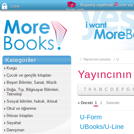
0
Alışveriş sepetinde
ürün var
LOGIN
Sepeti yenile
Şifreyi mi unuttunuz?
Kategoriler
Yayıncının yorumu
U
Kurgu
Yayıncını
Çocuk ve gençlik kitapları
Beşeri Bilimler, Sanat, Müzik
7
9
A
B
C
D
E
F
G
Doğa, Tıp, Bilgisayar Bilimleri,
Teknoloji
Sosyal bilimler, hukuk, iktisat
« Önceki
1
2
Sonraki
Okul ve öğrenme
İhtisas kitapları
U-Form
Seyahat
UBooks/U-Line
Danışman