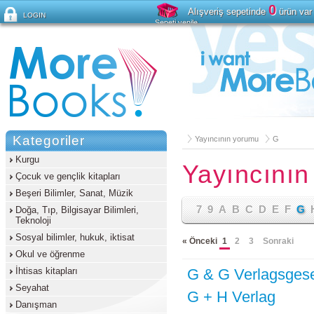
0
Alışveriş sepetinde
ürün var
LOGIN
Sepeti yenile
Şifreyi mi unuttunuz?
Kategoriler
Yayıncının yorumu
G
Kurgu
Yayıncını
Çocuk ve gençlik kitapları
Beşeri Bilimler, Sanat, Müzik
7
9
A
B
C
D
E
F
G
Doğa, Tıp, Bilgisayar Bilimleri,
Teknoloji
Sosyal bilimler, hukuk, iktisat
« Önceki
1
2
3
Sonraki
Okul ve öğrenme
İhtisas kitapları
G & G Verlagsgese
Seyahat
G + H Verlag
Danışman