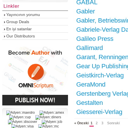
GABAL
Linkler
Gabler
Yayıncının yorumu
Gabler, Betriebswir
Group Deals
Gabriele-Verlag D
En iyi satanlar
Our Distributors
Galileo Press
Gallimard
Garant, Renninge
Gear Up Publishin
Geistkirch-Verlag
GeraMond
Gerstenberg Verla
Gestalten
Giesserei-Verlag
« Önceki
1
2
3
Sonraki