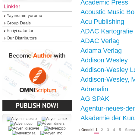
Academic Press
Linkler
Acoustic Music B
Yayıncının yorumu
Acu Publishing
Group Deals
ADAC Kartografie
En iyi satanlar
Our Distributors
ADAC Verlag
Adama Verlag
Addison Wesley
Addison-Wesley 
Addison-Wesley, 
Adrenalin
AG SPAK
Agentur-neues-de
Akademie der Kün
« Önceki
1
2
3
4
5
Sonra