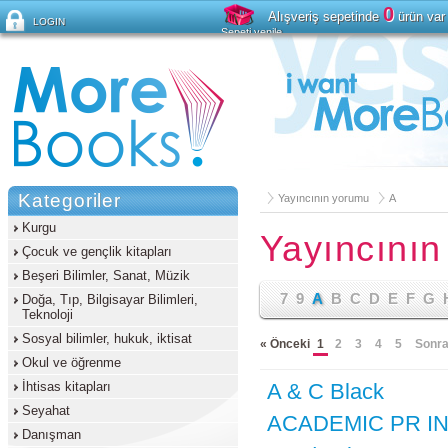
0
Alışveriş sepetinde
ürün var
LOGIN
Sepeti yenile
Şifreyi mi unuttunuz?
Kategoriler
Yayıncının yorumu
A
Kurgu
Yayıncını
Çocuk ve gençlik kitapları
Beşeri Bilimler, Sanat, Müzik
7
9
A
B
C
D
E
F
G
Doğa, Tıp, Bilgisayar Bilimleri,
Teknoloji
Sosyal bilimler, hukuk, iktisat
« Önceki
1
2
3
4
5
Sonra
Okul ve öğrenme
İhtisas kitapları
A & C Black
Seyahat
ACADEMIC PR I
Danışman