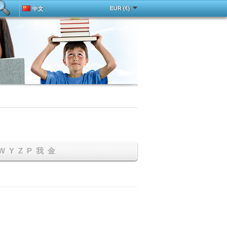
EUR (€)
中文
Deutsch
Español
Français
English
Magyar
Italy
Português
Русский
Türkçe
W
Y
Z
Р
我
金