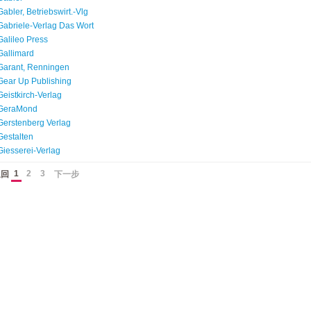
Gabler, Betriebswirt.-Vlg
Gabriele-Verlag Das Wort
Galileo Press
Gallimard
Garant, Renningen
Gear Up Publishing
Geistkirch-Verlag
GeraMond
Gerstenberg Verlag
Gestalten
Giesserei-Verlag
1
2
3
返回
下一步