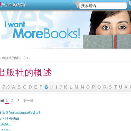
0
产品在购物车内
安装
高级搜索
出版社的概述
G
出版社的概述
7
9
A
B
C
D
E
F
G
H
I
J
K
L
M
N
O
P
Q
R
S
T
U
V
1
2
3
返回
下一步
G & G Verlagsgesellschaft
G + H Verlag
GABAL
Gabler