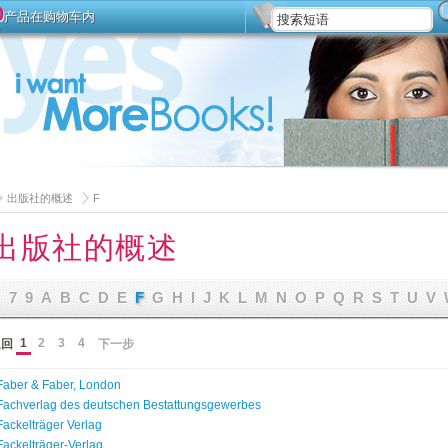
0
产品在购物车内
安装
高级搜索
出版社的概述
F
出版社的概述
7
9
A
B
C
D
E
F
G
H
I
J
K
L
M
N
O
P
Q
R
S
T
U
V
1
2
3
4
返回
下一步
Faber & Faber, London
Fachverlag des deutschen Bestattungsgewerbes
Fackelträger Verlag
Fackelträger-Verlag