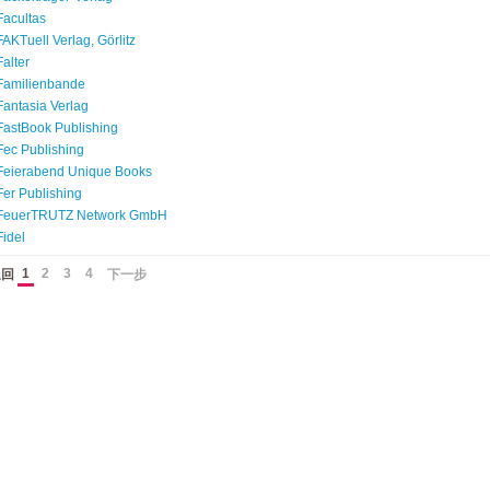
Facultas
FAKTuell Verlag, Görlitz
Falter
Familienbande
Fantasia Verlag
FastBook Publishing
Fec Publishing
Feierabend Unique Books
Fer Publishing
FeuerTRUTZ Network GmbH
Fidel
1
2
3
4
返回
下一步