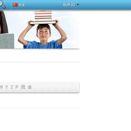
EUR (€)
中文
Deutsch
Español
Français
English
Magyar
Italy
Português
Русский
Türkçe
W
Y
Z
Р
我
金