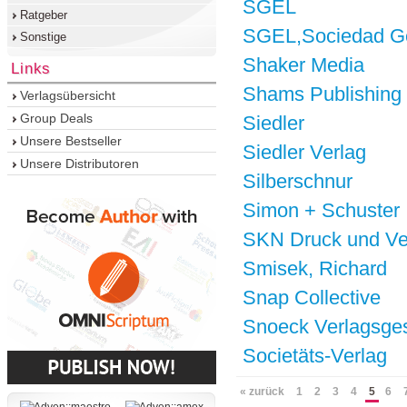
SGEL
Ratgeber
SGEL,Sociedad Gen
Sonstige
Shaker Media
Links
Shams Publishing
Verlagsübersicht
Group Deals
Siedler
Unsere Bestseller
Siedler Verlag
Unsere Distributoren
Silberschnur
Simon + Schuster 
SKN Druck und Ve
Smisek, Richard
Snap Collective
Snoeck Verlagsge
Societäts-Verlag
« zurück
1
2
3
4
5
6