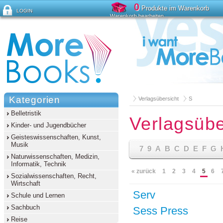
0
Produkte im Warenkorb
LOGIN
Warenkorb bearbeiten
Passwort vergessen?
Kategorien
Verlagsübersicht
S
Belletristik
Verlagsübe
Kinder- und Jugendbücher
Geisteswissenschaften, Kunst,
Musik
7
9
A
B
C
D
E
F
G
Naturwissenschaften, Medizin,
Informatik, Technik
« zurück
1
2
3
4
5
6
Sozialwissenschaften, Recht,
Wirtschaft
Serv
Schule und Lernen
Sachbuch
Sess Press
Reise