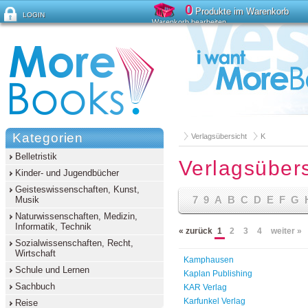
0
Produkte im Warenkorb
LOGIN
Warenkorb bearbeiten
Passwort vergessen?
Kategorien
Verlagsübersicht
K
Belletristik
Verlagsübers
Kinder- und Jugendbücher
Geisteswissenschaften, Kunst,
7
9
A
B
C
D
E
F
G
Musik
Naturwissenschaften, Medizin,
Informatik, Technik
« zurück
1
2
3
4
weiter »
Sozialwissenschaften, Recht,
Wirtschaft
Kamphausen
Schule und Lernen
Kaplan Publishing
Sachbuch
KAR Verlag
Karfunkel Verlag
Reise