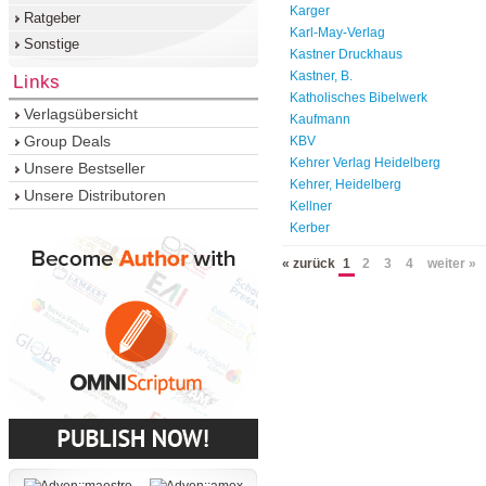
Karger
Ratgeber
Karl-May-Verlag
Sonstige
Kastner Druckhaus
Kastner, B.
Links
Katholisches Bibelwerk
Verlagsübersicht
Kaufmann
Group Deals
KBV
Kehrer Verlag Heidelberg
Unsere Bestseller
Kehrer, Heidelberg
Unsere Distributoren
Kellner
Kerber
« zurück
1
2
3
4
weiter »