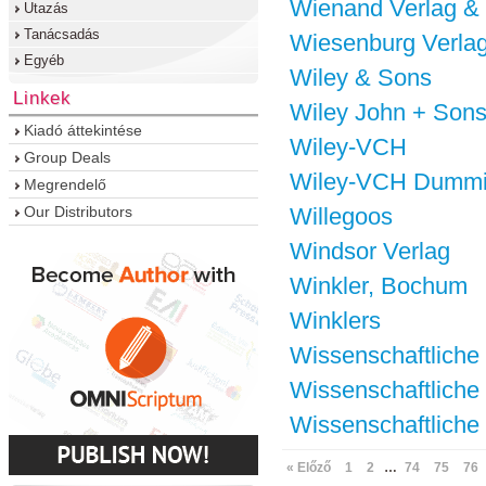
Wienand Verlag &
Utazás
Tanácsadás
Wiesenburg Verla
Egyéb
Wiley & Sons
Linkek
Wiley John + Son
Kiadó áttekintése
Wiley-VCH
Group Deals
Wiley-VCH Dumm
Megrendelő
Our Distributors
Willegoos
Windsor Verlag
Winkler, Bochum
Winklers
Wissenschaftliche
Wissenschaftliche
Wissenschaftliche 
« Előző
1
2
…
74
75
76