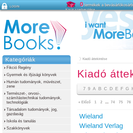
0
termékek a bevásárlókosár
LOGIN
Kosár szerkesztése
Elfelejtette a jelszavát?
Kategóriák
Kiadó áttekintése
Fikció Regény
Kiadó átte
Gyermek és ifjúsági könyvek
Humán tudományok, müvészet,
zene
7
9
A
B
C
D
E
F
G
Természet-, orvosi-,
számítástechnikai tudományok,
technológiák
« Előző
1
2
…
74
75
76
Társadalom tudományok, jog,
gazdaság
Wieland
Iskola és tanulás
Wieland Verlag
Szakkönyvek