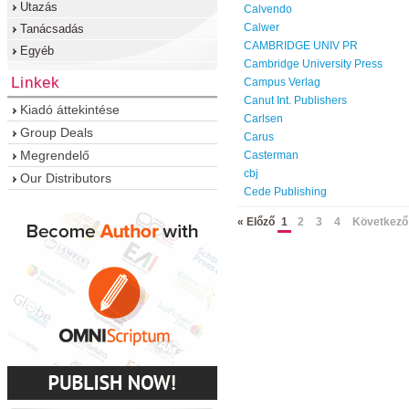
Utazás
Calvendo
Calwer
Tanácsadás
CAMBRIDGE UNIV PR
Egyéb
Cambridge University Press
Linkek
Campus Verlag
Canut Int. Publishers
Kiadó áttekintése
Carlsen
Group Deals
Carus
Megrendelő
Casterman
cbj
Our Distributors
Cede Publishing
« Előző
1
2
3
4
Következő