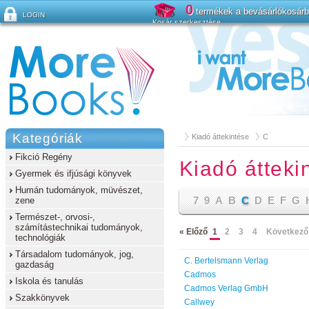
0
termékek a bevásárlókosár
LOGIN
Kosár szerkesztése
Elfelejtette a jelszavát?
Kategóriák
Kiadó áttekintése
C
Fikció Regény
Kiadó átteki
Gyermek és ifjúsági könyvek
Humán tudományok, müvészet,
7
9
A
B
C
D
E
F
G
zene
Természet-, orvosi-,
számítástechnikai tudományok,
« Előző
1
2
3
4
Következő
technológiák
Társadalom tudományok, jog,
C. Bertelsmann Verlag
gazdaság
Cadmos
Iskola és tanulás
Cadmos Verlag GmbH
Szakkönyvek
Callwey