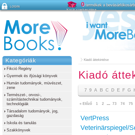
0
termékek a bevásárlókosár
LOGIN
Kosár szerkesztése
Elfelejtette a jelszavát?
Kategóriák
Kiadó áttekintése
Fikció Regény
Kiadó átte
Gyermek és ifjúsági könyvek
Humán tudományok, müvészet,
zene
7
9
A
B
C
D
E
F
G
Természet-, orvosi-,
számítástechnikai tudományok,
technológiák
« Előző
1
2
…
73
74
75
Társadalom tudományok, jog,
gazdaság
VertPress
Iskola és tanulás
Veterinärspiegel/S
Szakkönyvek