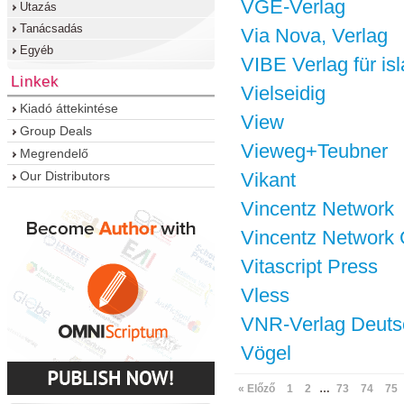
VGE-Verlag
Utazás
Tanácsadás
Via Nova, Verlag
Egyéb
VIBE Verlag für i
Linkek
Vielseidig
Kiadó áttekintése
View
Group Deals
Vieweg+Teubner
Megrendelő
Our Distributors
Vikant
Vincentz Network
Vincentz Network
Vitascript Press
Vless
VNR-Verlag Deutsc
Vögel
« Előző
1
2
…
73
74
75