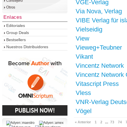
Consejero
VGE-Verlag
Otros
Via Nova, Verlag
Enlaces
VIBE Verlag für i
Editoriales
Vielseidig
Group Deals
View
Bestsellers
Vieweg+Teubner
Nuestros Distribuidores
Vikant
Vincentz Network
Vincentz Network
Vitascript Press
Vless
VNR-Verlag Deutsc
Vögel
« Anterior
1
2
…
73
74