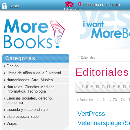
0
productos en el carrito
LOGIN
Editar carrito
¿Ha olvidado su contraseña ?
Categorías
Editoriales
Ficción
Editoriales
Libros de niños y de la Juventud
Humanidades, Arte, Música
7
9
A
B
C
D
E
F
G
Naturales, Ciencias Médicas,
Informática, Tecnología
Ciencias sociales, derecho,
« Anterior
1
2
…
73
74
economía
Escuela y el aprendizaje
VertPress
Libro especializado
Veterinärspiegel/S
Viajes