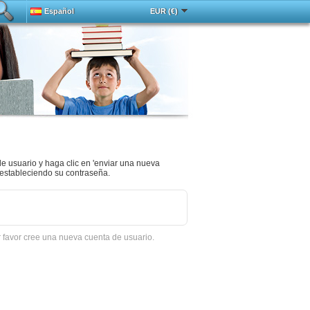
Español
EUR (€)
Deutsch
中文
Français
English
ada
Magyar
Italy
Português
Русский
Türkçe
de usuario y haga clic en 'enviar una nueva
restableciendo su contraseña.
r favor cree una nueva cuenta de usuario.