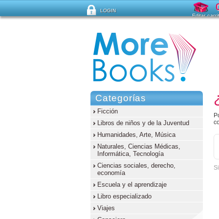
LOGIN
Editar carri
¿Ha olvidado su contraseña ?
Categorías
Ficción
Po
c
Libros de niños y de la Juventud
Humanidades, Arte, Música
Naturales, Ciencias Médicas,
Informática, Tecnología
Ciencias sociales, derecho,
Si
economía
Escuela y el aprendizaje
Libro especializado
Viajes