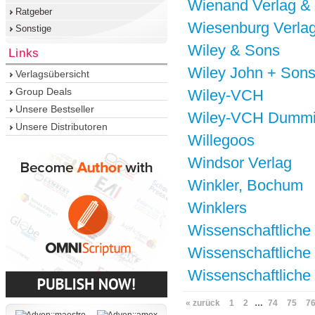
Wienand Verlag &
Ratgeber
Wiesenburg Verla
Sonstige
Wiley & Sons
Links
Wiley John + Son
Verlagsübersicht
Group Deals
Wiley-VCH
Unsere Bestseller
Wiley-VCH Dumm
Unsere Distributoren
Willegoos
Windsor Verlag
Winkler, Bochum
Winklers
Wissenschaftliche
Wissenschaftliche
Wissenschaftliche 
« zurück
1
2
…
74
75
7