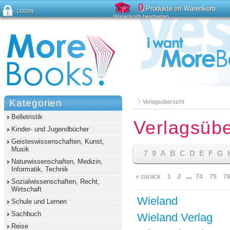
0
Produkte im Warenkorb
LOGIN
Warenkorb bearbeiten
Passwort vergessen?
Kategorien
Verlagsübersicht
Belletristik
Verlagsübe
Kinder- und Jugendbücher
Geisteswissenschaften, Kunst,
Musik
7
9
A
B
C
D
E
F
G
Naturwissenschaften, Medizin,
Informatik, Technik
« zurück
1
2
…
74
75
7
Sozialwissenschaften, Recht,
Wirtschaft
Wieland
Schule und Lernen
Sachbuch
Wieland Verlag
Reise