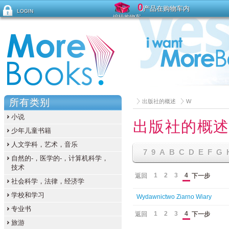
0
产品在购物车内
LOGIN
编辑购物车
忘记密码？
所有类别
出版社的概述
W
小说
出版社的概
少年儿童书籍
人文学科，艺术，音乐
7
9
A
B
C
D
E
F
G
自然的-，医学的-，计算机科学，
技术
1
2
3
4
返回
下一步
社会科学，法律，经济学
学校和学习
Wydawnictwo Ziarno Wiary
专业书
1
2
3
4
返回
下一步
旅游