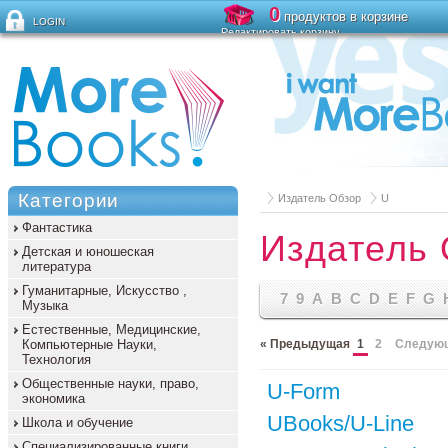
0
продуктов в корзине
LOGIN
Редактировать корзину
Забыли пароль?
Категории
Издатель Обзор
U
Фантастика
Издатель
Детская и юношеская
литература
Гуманитарные, Искусство ,
7
9
A
B
C
D
E
F
G
Музыка
Естественные, Медицинские,
Компьютерные Науки,
« Предыдущая
1
2
Следующ
Технология
Общественные науки, право,
U-Form
экономика
UBooks/U-Line
Школа и обучение
Специализированные книги