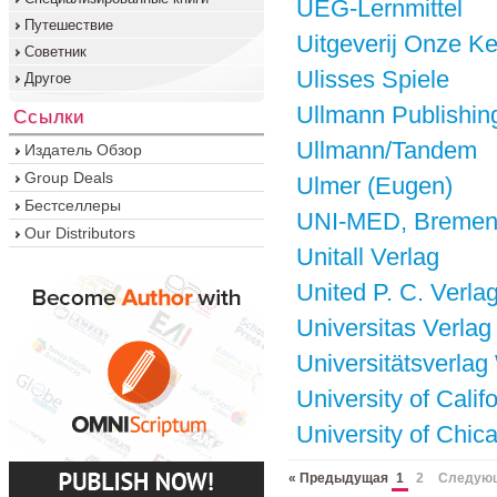
UEG-Lernmittel
Путешествие
Uitgeverij Onze K
Советник
Ulisses Spiele
Другое
Ullmann Publishin
Ссылки
Ullmann/Tandem
Издатель Обзор
Group Deals
Ulmer (Eugen)
Бестселлеры
UNI-MED, Breme
Our Distributors
Unitall Verlag
United P. C. Verla
Universitas Verlag
Universitätsverlag
University of Calif
University of Chic
« Предыдущая
1
2
Следующ