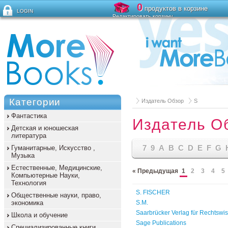
0
продуктов в корзине
LOGIN
Редактировать корзину
Забыли пароль?
Категории
Издатель Обзор
S
Фантастика
Издатель О
Детская и юношеская
литература
7
9
A
B
C
D
E
F
G
Гуманитарные, Искусство ,
Музыка
Естественные, Медицинские,
« Предыдущая
1
2
3
4
5
Компьютерные Науки,
Технология
S. FISCHER
Общественные науки, право,
экономика
S.M.
Saarbrücker Verlag für Rechtswi
Школа и обучение
Sage Publications
Специализированные книги