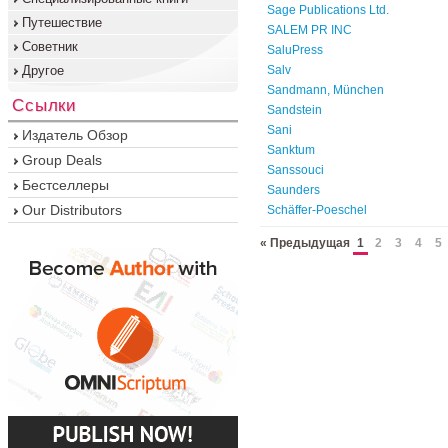
Sage Publications Ltd.
Путешествие
SALEM PR INC
Советник
SaluPress
Другое
Salv
Sandmann, München
Ссылки
Sandstein
Sani
Издатель Обзор
Sanktum
Group Deals
Sanssouci
Бестселлеры
Saunders
Our Distributors
Schäffer-Poeschel
« Предыдущая
1
2
3
4
5