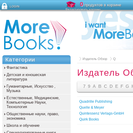
0
продуктов в корзине
LOGIN
Редактировать корзину
Забыли пароль?
Категории
Издатель Обзор
Q
Фантастика
Издатель О
Детская и юношеская
литература
7
9
A
B
C
D
E
F
G
Гуманитарные, Искусство ,
Музыка
Естественные, Медицинские,
Quadrille Publishing
Компьютерные Науки,
Технология
Quelle & Meyer
Quintessenz Verlags-GmbH
Общественные науки, право,
экономика
Quirk Books
Школа и обучение
Специализированные книги