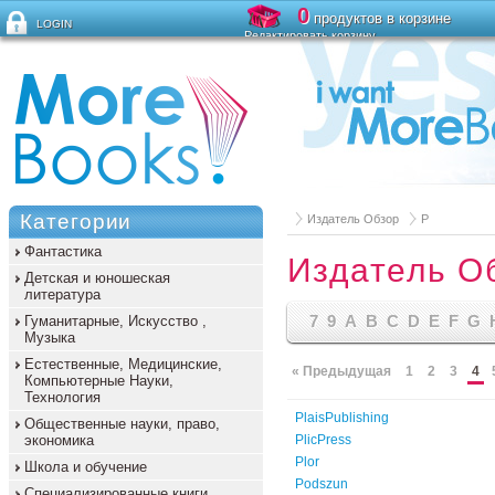
0
продуктов в корзине
LOGIN
Редактировать корзину
Забыли пароль?
Категории
Издатель Обзор
P
Фантастика
Издатель О
Детская и юношеская
литература
7
9
A
B
C
D
E
F
G
Гуманитарные, Искусство ,
Музыка
Естественные, Медицинские,
« Предыдущая
1
2
3
4
Компьютерные Науки,
Технология
PlaisPublishing
Общественные науки, право,
экономика
PlicPress
Plor
Школа и обучение
Podszun
Специализированные книги