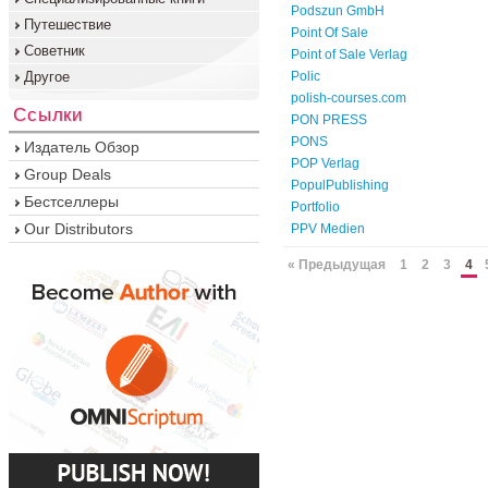
Podszun GmbH
Путешествие
Point Of Sale
Советник
Point of Sale Verlag
Другое
Polic
polish-courses.com
Ссылки
PON PRESS
PONS
Издатель Обзор
POP Verlag
Group Deals
PopulPublishing
Бестселлеры
Portfolio
Our Distributors
PPV Medien
« Предыдущая
1
2
3
4