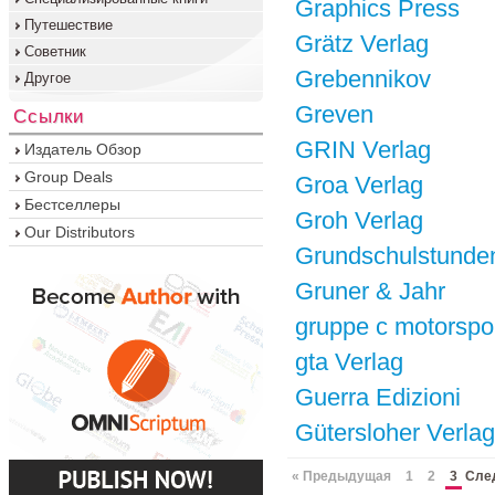
Graphics Press
Путешествие
Grätz Verlag
Советник
Grebennikov
Другое
Greven
Ссылки
GRIN Verlag
Издатель Обзор
Group Deals
Groa Verlag
Бестселлеры
Groh Verlag
Our Distributors
Grundschulstunde
Gruner & Jahr
gruppe c motorspor
gta Verlag
Guerra Edizioni
Gütersloher Verla
« Предыдущая
1
2
3
Сле