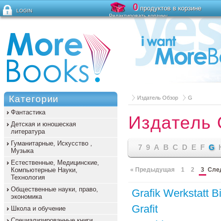
0
продуктов в корзине
LOGIN
Редактировать корзину
Забыли пароль?
Категории
Издатель Обзор
G
Фантастика
Издатель
Детская и юношеская
литература
Гуманитарные, Искусство ,
7
9
A
B
C
D
E
F
G
Музыка
Естественные, Медицинские,
Компьютерные Науки,
« Предыдущая
1
2
3
Сле
Технология
Общественные науки, право,
Grafik Werkstatt Bi
экономика
Grafit
Школа и обучение
Специализированные книги