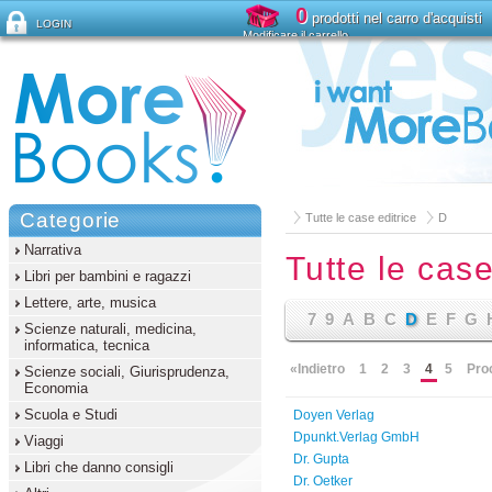
0
prodotti nel carro d'acquisti
LOGIN
Modificare il carrello
Ha dimenticato la password?
Categorie
Tutte le case editrice
D
Narrativa
Tutte le case
Libri per bambini e ragazzi
Lettere, arte, musica
7
9
A
B
C
D
E
F
G
Scienze naturali, medicina,
informatica, tecnica
«Indietro
1
2
3
4
5
Pro
Scienze sociali, Giurisprudenza,
Economia
Scuola e Studi
Doyen Verlag
Dpunkt.Verlag GmbH
Viaggi
Dr. Gupta
Libri che danno consigli
Dr. Oetker