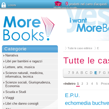
0
prodotti nel carro d'acquisti
LOGIN
Modificare il carrello
Ha dimenticato la password?
Categorie
Tutte le case editrice
E
Narrativa
Tutte le ca
Libri per bambini e ragazzi
Lettere, arte, musica
7
9
A
B
C
D
E
F
G
Scienze naturali, medicina,
informatica, tecnica
Scienze sociali, Giurisprudenza,
«Indietro
1
2
3
4
5
Proce
Economia
Scuola e Studi
E.P.U.
Viaggi
echomedia buchver
Libri che danno consigli