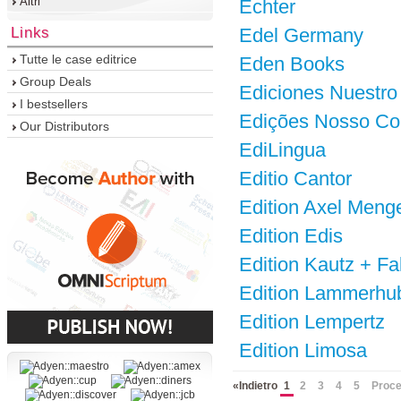
Altri
Echter
Links
Edel Germany
Tutte le case editrice
Eden Books
Group Deals
Ediciones Nuestro
I bestsellers
Edições Nosso Co
Our Distributors
EdiLingua
Editio Cantor
Edition Axel Meng
Edition Edis
Edition Kautz + Fa
Edition Lammerhu
Edition Lempertz
Edition Limosa
«Indietro
1
2
3
4
5
Proce