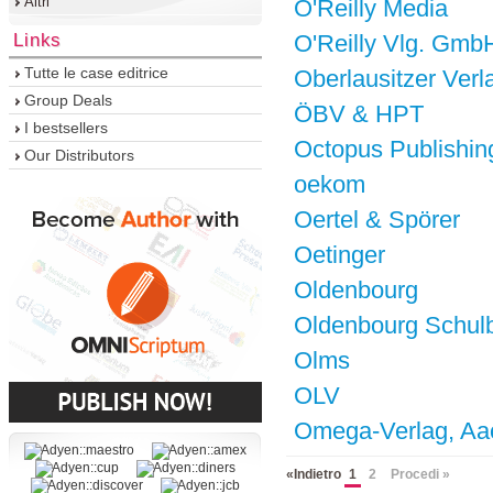
Altri
O'Reilly Media
Links
O'Reilly Vlg. Gmb
Tutte le case editrice
Oberlausitzer Verl
Group Deals
ÖBV & HPT
I bestsellers
Octopus Publishin
Our Distributors
oekom
Oertel & Spörer
Oetinger
Oldenbourg
Oldenbourg Schul
Olms
OLV
Omega-Verlag, Aa
«Indietro
1
2
Procedi »