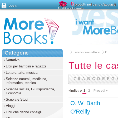
0
prodotti nel carro d'acquisti
LOGIN
Modificare il carrello
Ha dimenticato la password?
Categorie
Tutte le case editrice
O
Narrativa
Tutte le ca
Libri per bambini e ragazzi
Lettere, arte, musica
7
9
A
B
C
D
E
F
G
Scienze naturali, medicina,
informatica, tecnica
Scienze sociali, Giurisprudenza,
«Indietro
1
2
Procedi »
Economia
Scuola e Studi
O. W. Barth
Viaggi
O'Reilly
Libri che danno consigli