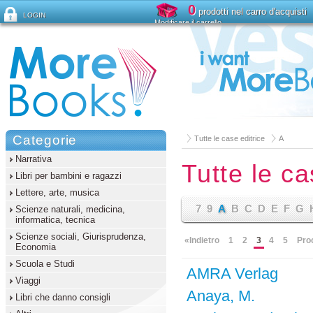
0
prodotti nel carro d'acquisti
LOGIN
Modificare il carrello
Ha dimenticato la password?
Categorie
Tutte le case editrice
A
Narrativa
Tutte le ca
Libri per bambini e ragazzi
Lettere, arte, musica
7
9
A
B
C
D
E
F
G
Scienze naturali, medicina,
informatica, tecnica
Scienze sociali, Giurisprudenza,
«Indietro
1
2
3
4
5
Pro
Economia
Scuola e Studi
AMRA Verlag
Viaggi
Anaya, M.
Libri che danno consigli