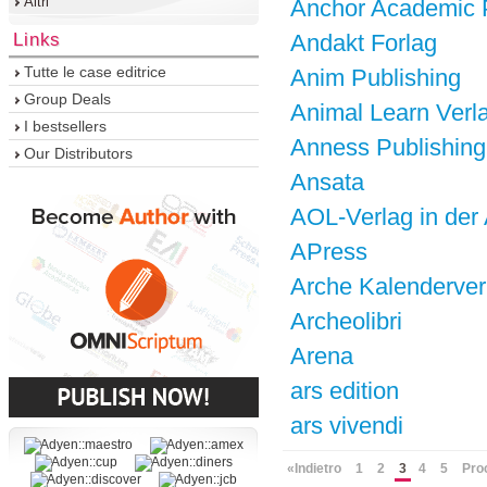
Altri
Anchor Academic 
Links
Andakt Forlag
Tutte le case editrice
Anim Publishing
Group Deals
Animal Learn Verl
I bestsellers
Anness Publishing
Our Distributors
Ansata
AOL-Verlag in de
APress
Arche Kalenderver
Archeolibri
Arena
ars edition
ars vivendi
«Indietro
1
2
3
4
5
Pro