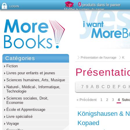
0
produits dans le panier
LOGIN
Modifier le contenu du panier
Mot de passe oublié ?
Catégories
Présentation de l'ouvrage
K
Fiction
Présentati
Livres pour enfants et jeunes
Sciences humaines, Arts, Musique
7
9
A
B
C
D
E
F
G
Naturel-, Médical-, Informatique,
Technologie
Sciences sociales, Droit,
« Précédent
1
2
3
4
Suiv
Economie
École et Apprentissage
Königshausen & 
Livre spécialisé
Kopaed
Voyage