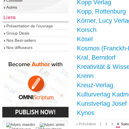
Conseiller
Kopp Verlag
Autres
Kopp, Rottenburg
Liens
Körner, Lucy Verla
Présentation de l'ouvrage
Korsch
Group Deals
Kösel
Nos Best-sellers
Kosmos (Franckh
Nos diffuseurs
Kral, Berndorf
Kreativität & Wiss
Krenn
Kreuz-Verlag
Kulturverlag Kadm
Kunstverlag Josef 
Kynos
« Précédent
1
2
3
4
Suiv