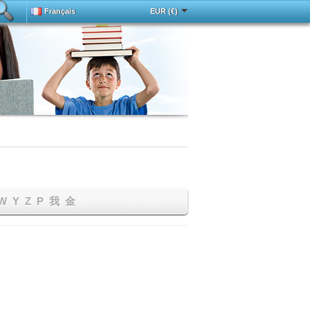
Français
EUR (€)
Deutsch
中文
Español
English
cée
Magyar
Italy
Português
Русский
Türkçe
W
Y
Z
Р
我
金