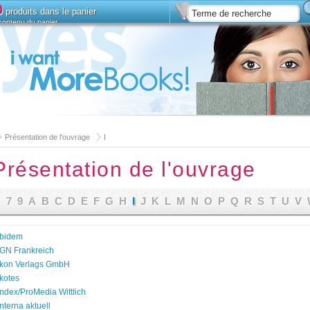
0
produits dans le panier
 contenu du panier
Installez
Recherche avan
Présentation de l'ouvrage
I
Présentation de l'ouvrage
7
9
A
B
C
D
E
F
G
H
I
J
K
L
M
N
O
P
Q
R
S
T
U
V
ibidem
IGN Frankreich
Ikon Verlags GmbH
ikotes
Index/ProMedia Wittlich
Interna aktuell