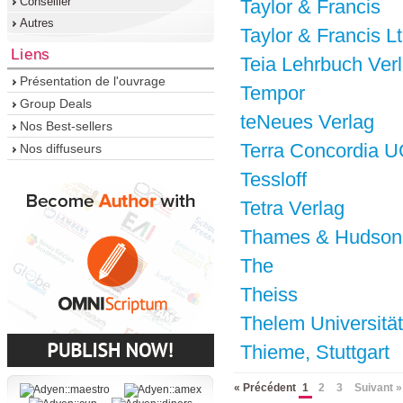
Conseiller
Taylor & Francis
Autres
Taylor & Francis Lt
Liens
Teia Lehrbuch Ver
Présentation de l'ouvrage
Tempor
Group Deals
teNeues Verlag
Nos Best-sellers
Terra Concordia 
Nos diffuseurs
Tessloff
Tetra Verlag
Thames & Hudson
The
Theiss
Thelem Universität
Thieme, Stuttgart
« Précédent
1
2
3
Suivant »