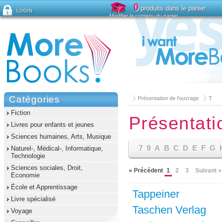
0
produits dans le panier
LOGIN
Modifier le contenu du panier
Mot de passe oublié ?
Catégories
Présentation de l'ouvrage
T
Fiction
Présentati
Livres pour enfants et jeunes
Sciences humaines, Arts, Musique
7
9
A
B
C
D
E
F
G
Naturel-, Médical-, Informatique,
Technologie
Sciences sociales, Droit,
« Précédent
1
2
3
Suivant »
Economie
École et Apprentissage
Tappeiner
Livre spécialisé
Taschen Verlag
Voyage