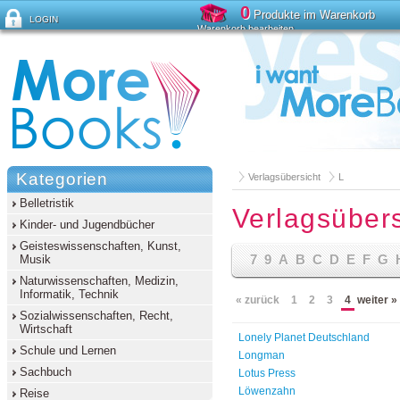
0
Produkte im Warenkorb
LOGIN
Warenkorb bearbeiten
Passwort vergessen?
Kategorien
Verlagsübersicht
L
Belletristik
Verlagsübers
Kinder- und Jugendbücher
Geisteswissenschaften, Kunst,
7
9
A
B
C
D
E
F
G
Musik
Naturwissenschaften, Medizin,
Informatik, Technik
« zurück
1
2
3
4
weiter »
Sozialwissenschaften, Recht,
Wirtschaft
Lonely Planet Deutschland
Schule und Lernen
Longman
Sachbuch
Lotus Press
Löwenzahn
Reise