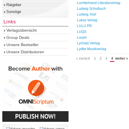
Luchterhand Literaturverlag
Ratgeber
Ludwig Schulbuch
Sonstige
Ludwig, Kiel
Lukas Verlag
Links
LULU PR
Verlagsübersicht
LUQS
Group Deals
Luups
Lychatz Verlag
Unsere Bestseller
Lydke Musikverlag
Unsere Distributoren
« zurück
1
2
3
4
weiter »