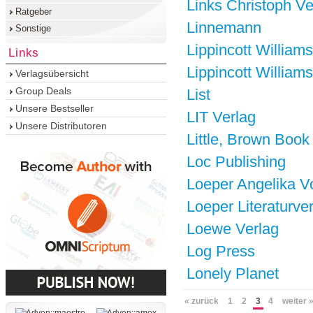
Links Christoph Ve
Ratgeber
Linnemann
Sonstige
Lippincott William
Links
Lippincott William
Verlagsübersicht
Group Deals
List
Unsere Bestseller
LIT Verlag
Unsere Distributoren
Little, Brown Boo
Loc Publishing
Loeper Angelika V
Loeper Literaturve
Loewe Verlag
Log Press
Lonely Planet
« zurück
1
2
3
4
weiter 