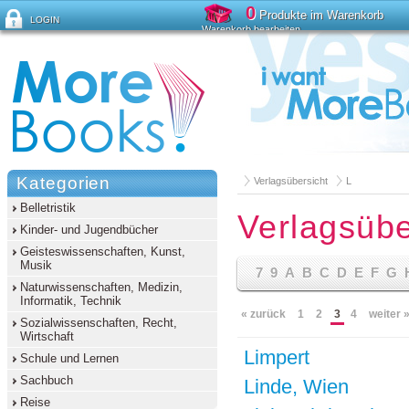
0
Produkte im Warenkorb
LOGIN
Warenkorb bearbeiten
Passwort vergessen?
Kategorien
Verlagsübersicht
L
Belletristik
Verlagsübe
Kinder- und Jugendbücher
Geisteswissenschaften, Kunst,
Musik
7
9
A
B
C
D
E
F
G
Naturwissenschaften, Medizin,
Informatik, Technik
« zurück
1
2
3
4
weiter 
Sozialwissenschaften, Recht,
Wirtschaft
Limpert
Schule und Lernen
Sachbuch
Linde, Wien
Reise