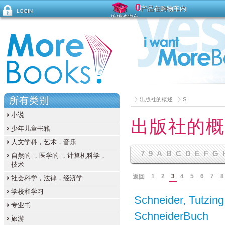
0
产品在购物车内
LOGIN
编辑购物车
忘记密码？
所有类别
出版社的概述
S
小说
出版社的概
少年儿童书籍
人文学科，艺术，音乐
7
9
A
B
C
D
E
F
G
自然的-，医学的-，计算机科学，
技术
1
2
3
4
5
6
7
8
返回
社会科学，法律，经济学
学校和学习
Schneider, Tutzing
专业书
SchneiderBuch
旅游