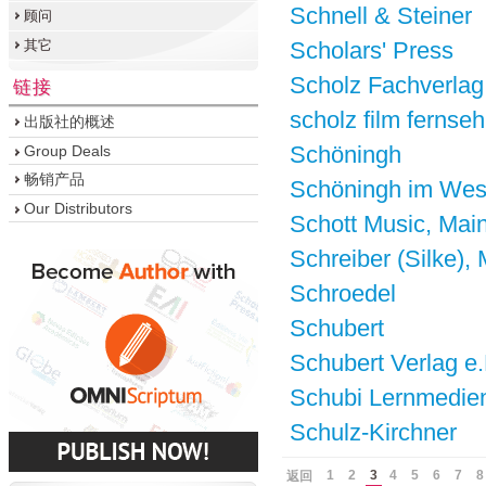
Schnell & Steiner
顾问
其它
Scholars' Press
Scholz Fachverlag
链接
scholz film ferns
出版社的概述
Schöningh
Group Deals
畅销产品
Schöningh im We
Our Distributors
Schott Music, Mai
Schreiber (Silke)
Schroedel
Schubert
Schubert Verlag e.
Schubi Lernmedie
Schulz-Kirchner
1
2
3
4
5
6
7
8
返回