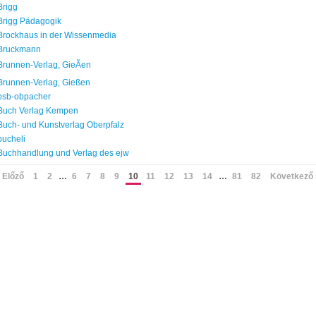
Brigg
Brigg Pädagogik
Brockhaus in der Wissenmedia
Bruckmann
Brunnen-Verlag, GieÃen
Brunnen-Verlag, Gießen
bsb-obpacher
Buch Verlag Kempen
Buch- und Kunstverlag Oberpfalz
bucheli
Buchhandlung und Verlag des ejw
 Előző
1
2
…
6
7
8
9
10
11
12
13
14
…
81
82
Következő 