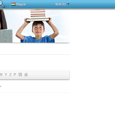
Magyar
EUR (€)
Deutsch
中文
Español
Français
English
Italy
Português
Русский
Türkçe
W
Y
Z
Р
我
金
»