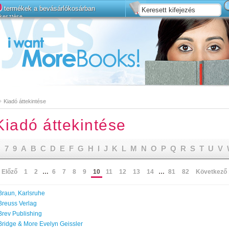
0
termékek a bevásárlókosárban
kesztése
telepíteni
Bővített keresés
Kiadó áttekintése
Kiadó áttekintése
7
9
A
B
C
D
E
F
G
H
I
J
K
L
M
N
O
P
Q
R
S
T
U
V
 Előző
1
2
…
6
7
8
9
10
11
12
13
14
…
81
82
Következő 
Braun, Karlsruhe
Breuss Verlag
Brev Publishing
Bridge & More Evelyn Geissler