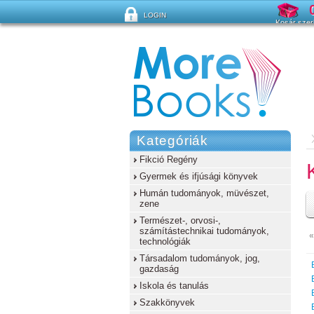
LOGIN
Kosár szer
Elfelejtette a jelszavát?
Kategóriák
Fikció Regény
Gyermek és ifjúsági könyvek
Humán tudományok, müvészet,
zene
Természet-, orvosi-,
számítástechnikai tudományok,
«
technológiák
Társadalom tudományok, jog,
gazdaság
Iskola és tanulás
Szakkönyvek