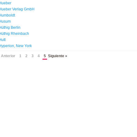
Hueber
Hueber Verlag GmbH
Humboldt
Husum
Hüthig Berlin
Hüthig Rheinbach
Hutt
Hyperion, New York
 Anterior
1
2
3
4
5
Siguiente »