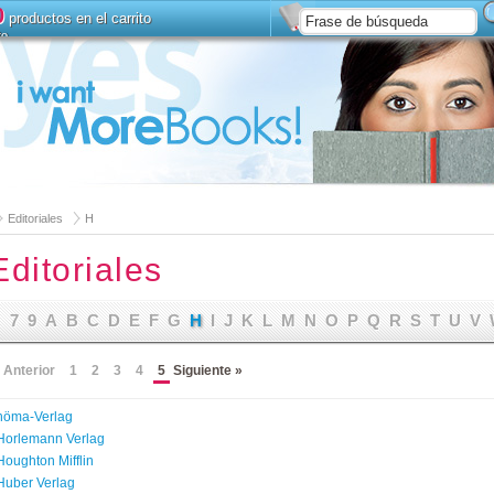
0
productos en el carrito
to
Instalar
Búsqueda avanz
Editoriales
H
Editoriales
7
9
A
B
C
D
E
F
G
H
I
J
K
L
M
N
O
P
Q
R
S
T
U
V
 Anterior
1
2
3
4
5
Siguiente »
höma-Verlag
Horlemann Verlag
Houghton Mifflin
Huber Verlag