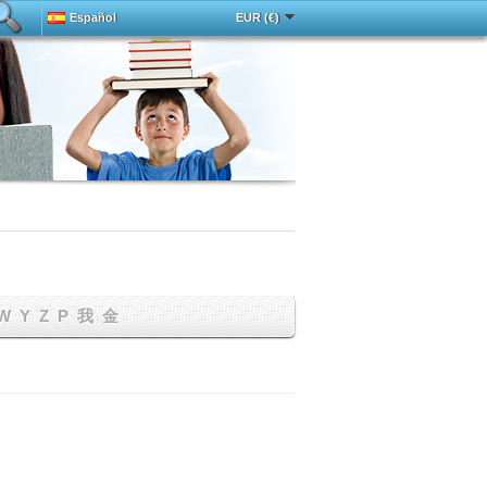
Español
EUR (€)
Deutsch
中文
Français
English
ada
Magyar
Italy
Português
Русский
Türkçe
W
Y
Z
Р
我
金