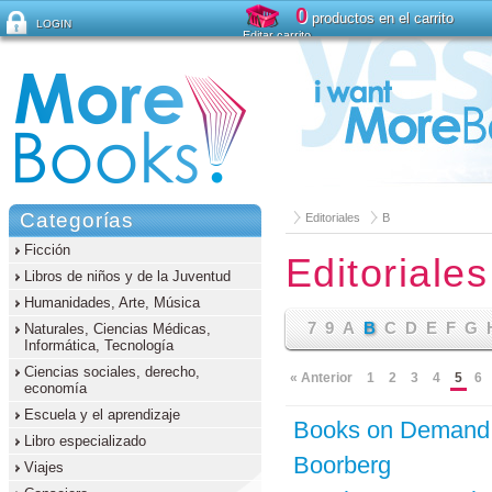
0
productos en el carrito
LOGIN
Editar carrito
¿Ha olvidado su contraseña ?
Categorías
Editoriales
B
Ficción
Editoriales
Libros de niños y de la Juventud
Humanidades, Arte, Música
7
9
A
B
C
D
E
F
G
Naturales, Ciencias Médicas,
Informática, Tecnología
Ciencias sociales, derecho,
« Anterior
1
2
3
4
5
6
economía
Escuela y el aprendizaje
Books on Demand
Libro especializado
Boorberg
Viajes