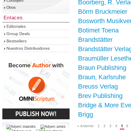
Consejero
Boorberg, R. Verla
Otros
Börm Bruckmeier
Enlaces
Bosworth Musikve
Editoriales
Botimet Toena
Group Deals
Brandstätter
Bestsellers
Brandstätter Verla
Nuestros Distribuidores
Braumüller Leseth
Braun Publishing
Braun, Karlsruhe
Breuss Verlag
Brev Publishing
Bridge & More Eve
Brigg
« Anterior
1
2
3
4
5
6