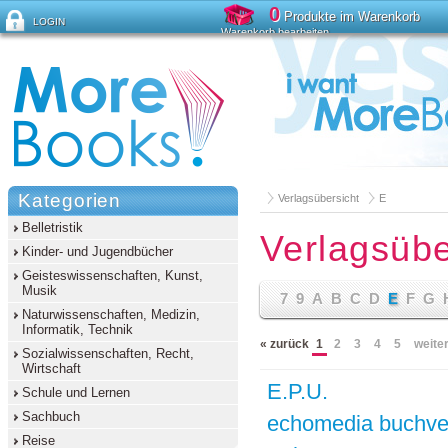
0
Produkte im Warenkorb
LOGIN
Warenkorb bearbeiten
Passwort vergessen?
Kategorien
Verlagsübersicht
E
Belletristik
Verlagsübe
Kinder- und Jugendbücher
Geisteswissenschaften, Kunst,
Musik
7
9
A
B
C
D
E
F
G
Naturwissenschaften, Medizin,
Informatik, Technik
« zurück
1
2
3
4
5
weiter
Sozialwissenschaften, Recht,
Wirtschaft
E.P.U.
Schule und Lernen
Sachbuch
echomedia buchver
Reise