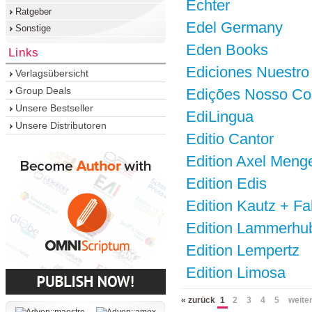
Echter
Ratgeber
Edel Germany
Sonstige
Eden Books
Links
Ediciones Nuestro
Verlagsübersicht
Group Deals
Edições Nosso Co
Unsere Bestseller
EdiLingua
Unsere Distributoren
Editio Cantor
Edition Axel Meng
Edition Edis
Edition Kautz + Fa
Edition Lammerhu
Edition Lempertz
Edition Limosa
« zurück
1
2
3
4
5
weiter