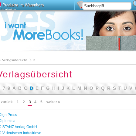
0
Produkte im Warenkorb
bearbeiten
Installieren
Erweiterte Suche
Verlagsübersicht
D
Verlagsübersicht
7
9
A
B
C
D
E
F
G
H
I
J
K
L
M
N
O
P
Q
R
S
T
U
V
 zurück
1
2
3
4
5
weiter »
Dign Press
Diplomica
DISTANZ Verlag GmbH
DIV deutscher Industrieve