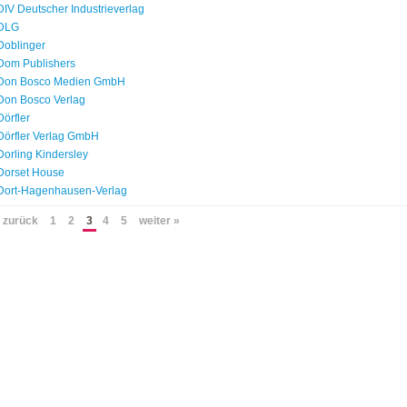
DIV Deutscher Industrieverlag
DLG
Doblinger
Dom Publishers
Don Bosco Medien GmbH
Don Bosco Verlag
Dörfler
Dörfler Verlag GmbH
Dorling Kindersley
Dorset House
Dort-Hagenhausen-Verlag
 zurück
1
2
3
4
5
weiter »