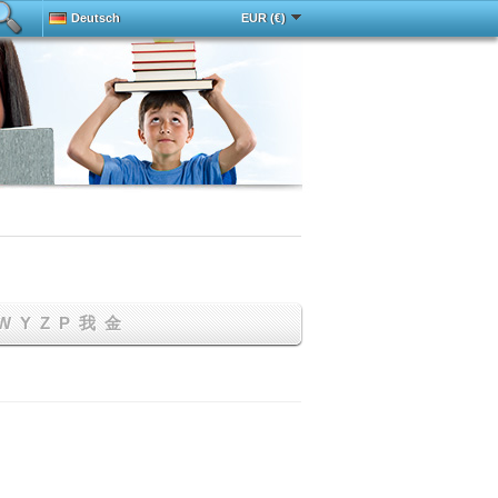
Deutsch
EUR (€)
Español
中文
Français
English
Magyar
Italy
Português
Русский
Türkçe
W
Y
Z
Р
我
金