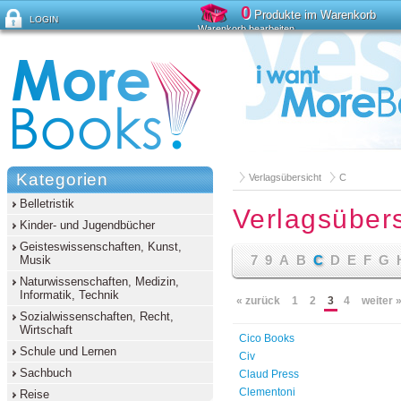
0
Produkte im Warenkorb
LOGIN
Warenkorb bearbeiten
Passwort vergessen?
Kategorien
Verlagsübersicht
C
Belletristik
Verlagsübers
Kinder- und Jugendbücher
Geisteswissenschaften, Kunst,
7
9
A
B
C
D
E
F
G
Musik
Naturwissenschaften, Medizin,
Informatik, Technik
« zurück
1
2
3
4
weiter 
Sozialwissenschaften, Recht,
Wirtschaft
Cico Books
Schule und Lernen
Civ
Sachbuch
Claud Press
Clementoni
Reise