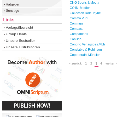
CNG Sports & Media
Ratgeber
CO.IN. Medien
Sonstige
Collection Rolf Heyne
Comma Publ.
Links
Commun
Verlagsübersicht
Compact
Group Deals
Companions
ConBrio
Unsere Bestseller
Conbrio Verlagsges.Mbh
Unsere Distributoren
Constable & Robinson
Coppenrath, Münster
« zurück
1
2
3
4
weiter 