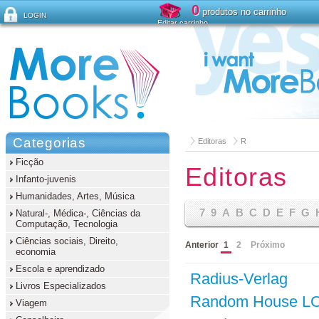
0
produtos no carrinho
LOGIN
Editar carrinho
Esqueceu sua senha?
Categorias
Editoras
R
Ficção
Editoras
Infanto-juvenis
Humanidades, Artes, Música
7
9
A
B
C
D
E
F
G
Natural-, Médica-, Ciências da
Computação, Tecnologia
Ciências sociais, Direito,
Anterior
1
2
Próximo
economia
Escola e aprendizado
Radius-Verlag
Livros Especializados
Random House L
Viagem