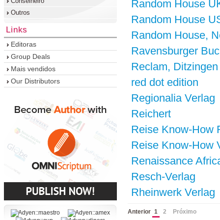
Conselheiro
Random House U
Outros
Random House U
Links
Random House, N
Editoras
Ravensburger Buc
Group Deals
Reclam, Ditzingen
Mais vendidos
red dot edition
Our Distributors
Regionalia Verlag
Reichert
Reise Know-How
Reise Know-How 
Renaissance Afric
Resch-Verlag
Rheinwerk Verlag
Anterior
1
2
Próximo